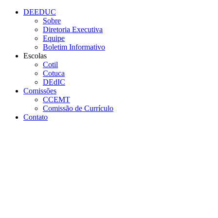
Página Inicial Diretoria Execut
Conteúdo principal
Menu principal
Rodapé
DEEDUC
Sobre
Diretoria Executiva
Equipe
Boletim Informativo
Escolas
Cotil
Cotuca
DEdIC
Comissões
CCEMT
Comissão de Currículo
Contato
Aumentar fonte
Diminuir fonte