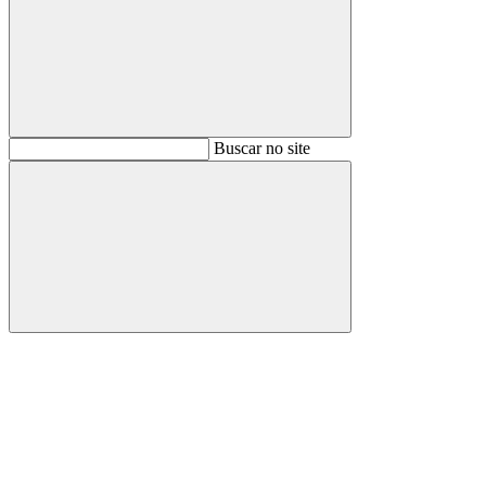
Buscar
Buscar no site
Buscar
Aumentar fonte