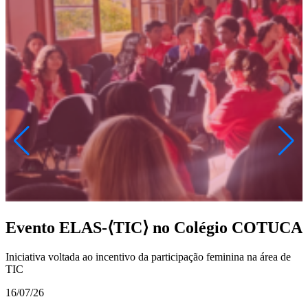
Evento ELAS-⟨TIC⟩ no Colégio COTUCA
Iniciativa voltada ao incentivo da participação feminina na área de
TIC
P
B
16/07/26