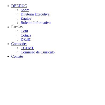
Conteúdo principal
Menu principal
Rodapé
DEEDUC
Sobre
Diretoria Executiva
Equipe
Boletim Informativo
Escolas
Cotil
Cotuca
DEdIC
Comissões
CCEMT
Comissão de Currículo
Contato
Aumentar fonte
Diminuir fonte