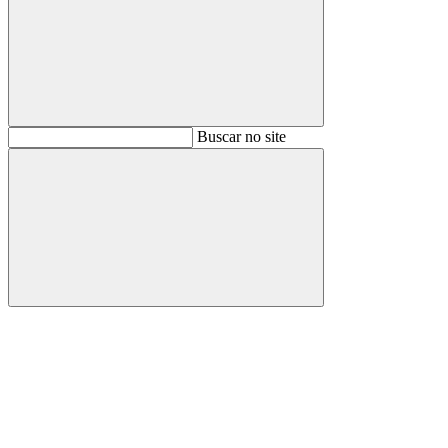
Buscar
Buscar no site
Buscar
Aumentar fonte