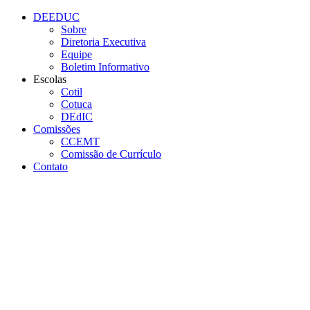
Conteúdo principal
Menu principal
Rodapé
DEEDUC
Sobre
Diretoria Executiva
Equipe
Boletim Informativo
Escolas
Cotil
Cotuca
DEdIC
Comissões
CCEMT
Comissão de Currículo
Contato
Aumentar fonte
Diminuir fonte