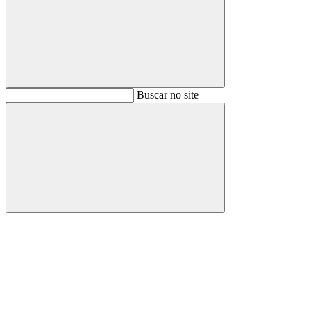
Buscar
Buscar no site
Buscar
Aumentar fonte