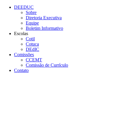
Conteúdo principal
Menu principal
Rodapé
DEEDUC
Sobre
Diretoria Executiva
Equipe
Boletim Informativo
Escolas
Cotil
Cotuca
DEdIC
Comissões
CCEMT
Comissão de Currículo
Contato
Aumentar fonte
Diminuir fonte