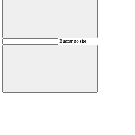
Buscar
Buscar no site
Buscar
Aumentar fonte